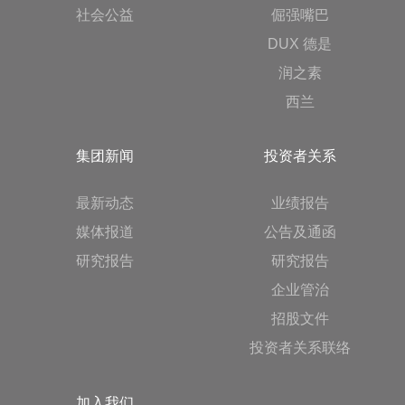
社会公益
倔强嘴巴
DUX 德是
润之素
西兰
集团新闻
投资者关系
最新动态
业绩报告
媒体报道
公告及通函
研究报告
研究报告
企业管治
招股文件
投资者关系联络
加入我们