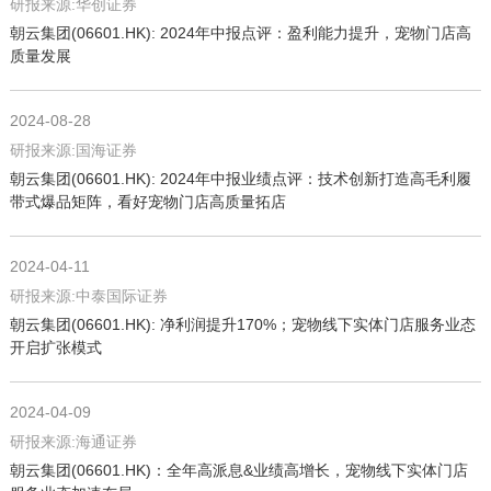
研报来源:华创证券
朝云集团(06601.HK): 2024年中报点评：盈利能力提升，宠物门店高
质量发展
2024-08-28
研报来源:国海证券
朝云集团(06601.HK): 2024年中报业绩点评：技术创新打造高毛利履
带式爆品矩阵，看好宠物门店高质量拓店
2024-04-11
研报来源:中泰国际证券
朝云集团(06601.HK): 净利润提升170%；宠物线下实体门店服务业态
开启扩张模式
2024-04-09
研报来源:海通证券
朝云集团(06601.HK)：全年高派息&业绩高增长，宠物线下实体门店