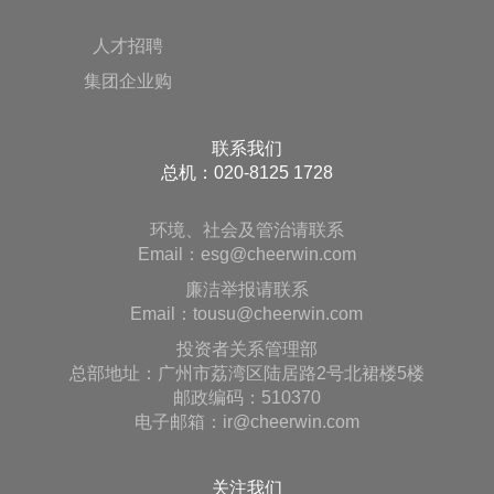
人才招聘
集团企业购
联系我们
总机：020-8125 1728
环境、社会及管治请联系
Email：esg@cheerwin.com
廉洁举报请联系
Email：tousu@cheerwin.com
投资者关系管理部
总部地址：广州市荔湾区陆居路2号北裙楼5楼
邮政编码：510370
电子邮箱：ir@cheerwin.com
关注我们